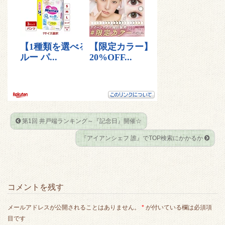
t
b
e
n
e
o
t
a
r
o
k
第1回 井戸端ランキング～『記念日』開催☆
『アイアンシェフ 誰』でTOP検索にかかるか
コメントを残す
メールアドレスが公開されることはありません。
*
が付いている欄は必須項
目です