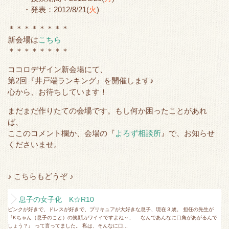
r
o
・発表：2012/8/21(
火
)
k
＊＊＊＊＊＊＊＊
新会場は
こちら
＊＊＊＊＊＊＊＊
ココロデザイン新会場にて、
第2回『井戸端ランキング』を開催します♪
心から、お待ちしています！
まだまだ作りたての会場です。もし何か困ったことがあれ
ば、
ここのコメント欄か、会場の『
よろず相談所
』で、お知らせ
くださいませ。
♪ こちらもどうぞ ♪
息子の女子化 K☆R10
ピンクが好きで、ドレスが好きで、プリキュアが大好きな息子、現在３歳。 担任の先生が
『Kちゃん（息子のこと）の笑顔カワイイですよね～、 なんであんなに口角があがるんで
しょう？』 って言ってました。 私は、そんなに口...