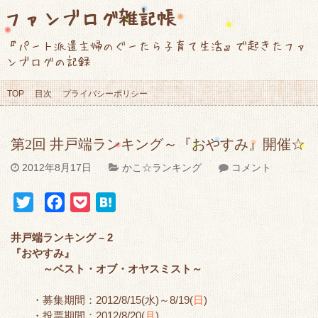
ファンブログ雑記帳
『パート派遣主婦のぐーたら子育て生活』で起きたファ
ンブログの記録
TOP
目次
プライバシーポリシー
第2回 井戸端ランキング～『おやすみ』開催☆
2012年8月17日
かこ☆ランキング
コメント
T
F
P
H
w
a
o
a
井戸端ランキング – 2
i
c
c
t
『おやすみ』
t
e
k
e
～ベスト・オブ・オヤスミスト～
t
b
e
n
・募集期間：2012/8/15(水)～8/19(
日
)
e
o
t
a
・投票期間：2012/8/20(
月
)