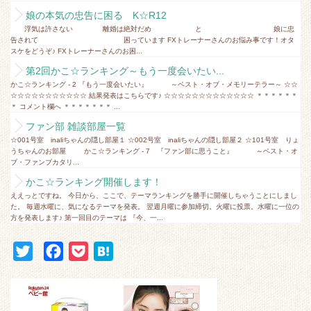
娘の本気の忠告に困る K☆R12
浮気は許さない 離婚は絶対だめ と 娘に忠
告されて 困っています FXトレーナーさんのお悩み事です！オタ
スケをどうぞ♪ FXトレーナーさんのお困...
第2回かこ☆ランキング～もう一度会いたい...
かこ☆ランキング - 2 『もう一度会いたい』 ～ベスト・オブ・メモリーテラー～ ☆☆
☆☆☆☆☆☆☆☆☆☆☆ 結果発表はこちらです♪ ☆☆☆☆☆☆☆☆☆☆☆☆☆ ＊＊＊＊＊＊
＊ コメント欄へ ＊＊＊＊＊＊＊ ...
ファン部 雑談部屋一覧
☆001号室 inaliちゃんの隠し部屋１ ☆002号室 inaliちゃんの隠し部屋２ ☆101号室 りょ
うちゃんのお部屋 かこ☆ランキング - 7 『ファン部に思うこと』 ～ベスト・オ
ブ・ファンブカタリ...
かこ☆ランキング開催します！
ええっとですね。 今日から、ここで、テーマランキングを勝手に開催しちゃうことにしまし
た。 毎週水曜に、気になるテーマを発表。 翌週月曜に参加締切。火曜に投票。水曜に一位の
方を発表します♪ 第一回目のテーマは 『今、一...
T
F
P
H
w
a
o
a
i
c
c
t
t
e
k
e