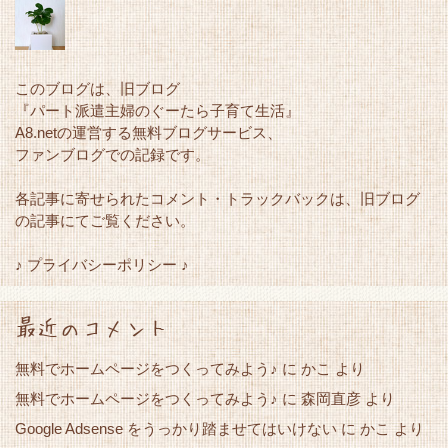
このブログは、旧ブログ
『パート派遣主婦のぐーたら子育て生活』
A8.netの運営する無料ブログサービス、
ファンブログでの記録です。
各記事に寄せられたコメント・トラックバックは、旧ブログ
の記事にてご覧ください。
♪ プライバシーポリシー ♪
最近のコメント
無料でホームページをつくってみよう♪
に
かこ
より
無料でホームページをつくってみよう♪
に
森岡直彦
より
Google Adsense をうっかり踏ませてはいけない
かこ
に
より