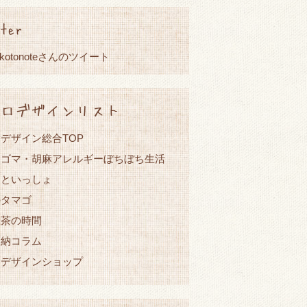
ter
okotonoteさんのツイート
ロデザインリスト
デザイン総合TOP
・ゴマ・胡麻アレルギーぼちぼち生活
こといっしょ
のタマゴ
紅茶の時間
収納コラム
ロデザインショップ