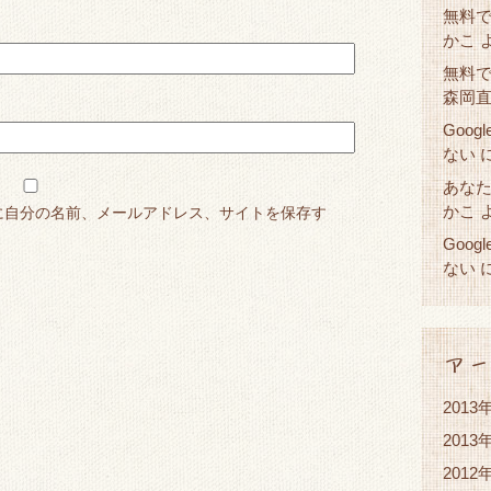
無料で
かこ
無料で
森岡
Goog
ない
あな
かこ
に自分の名前、メールアドレス、サイトを保存す
Goog
ない
アー
2013
2013
2012