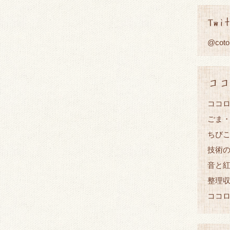
Twit
@cot
ココ
ココロ
ごま
ちび
技術
音と
整理
ココ