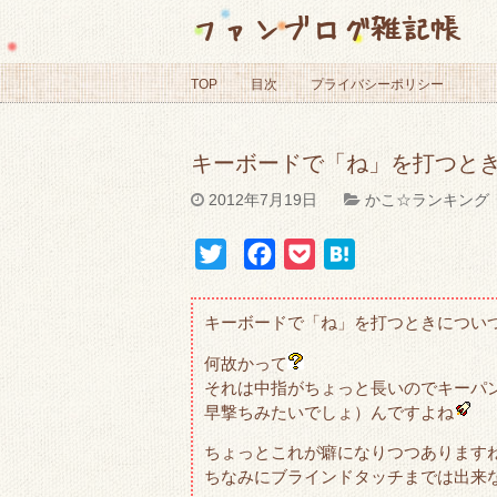
ファンブログ雑記帳
TOP
目次
プライバシーポリシー
キーボードで「ね」を打つとき
2012年7月19日
かこ☆ランキング
T
F
P
H
w
a
o
a
i
c
c
t
キーボードで「ね」を打つときについ
t
e
k
e
何故かって
t
b
e
n
それは中指がちょっと長いのでキーパ
e
o
t
a
早撃ちみたいでしょ）んですよね
r
o
ちょっとこれが癖になりつつあります
k
ちなみにブラインドタッチまでは出来