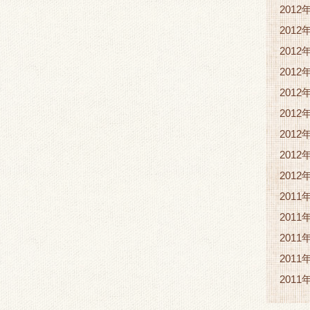
2012
2012
2012
2012
2012
2012
2012
2012
2012
2011
2011
2011
2011
2011