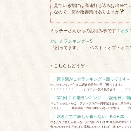
見ている割には高速打ち込みは出来て
なので、何か改善策はありますか
ミッチーさんからのお悩み事です！
オタ
かこ☆ランキング – 5
『困ってます』 ～ベスト・オブ・オコ
♪ こちらもどうぞ ♪
第５回かこ☆ランキング～困ってます～..
かこ☆ランキング - 5 二週連続特別企画 『困ってま
＊＊＊＊＊＊＊＊ オコマリ一覧＆投票会場 ＊＊＊＊
第1回 井戸端ランキング～『記念日』開催☆
りょうちゃん・かこ ファンブログ一周年記念企画・第２弾 
リスト～ ・募集期間：2012/8/10(金)～8/12(日) ・投票
炊きたてご飯しか食べない K☆R20...
炊きたてご飯しか食べない人に困っています 我が家の中で1
食べないのです 例えば１日家にいたとすれば 朝はパンですが