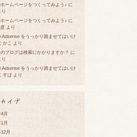
ホームページをつくってみよう♪
に
より
ホームページをつくってみよう♪
に
直彦
より
le Adsense をうっかり踏ませてはいけ
かこ
に
より
たのブログは検索にかかりますか？
に
より
le Adsense をうっかり踏ませてはいけ
すぱ
に
より
カイブ
年4月
年1月
年12月