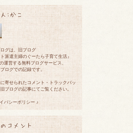
人:かこ
ブログは、旧ブログ
ート派遣主婦のぐーたら子育て生活』
netの運営する無料ブログサービス、
ンブログでの記録です。
事に寄せられたコメント・トラックバッ
、旧ブログの記事にてご覧ください。
ライバシーポリシー ♪
のコメント