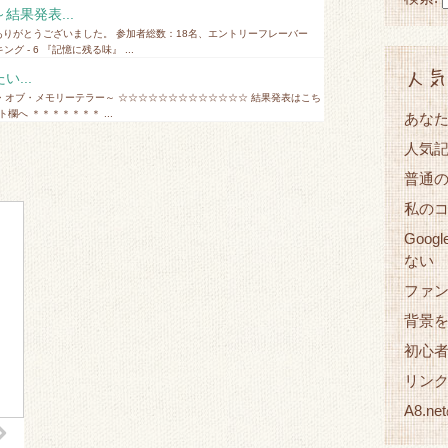
果発表...
ありがとうございました。 参加者総数：18名、エントリーフレーバー
 - 6 『記憶に残る味』 ...
人気
...
・オブ・メモリーテラー～ ☆☆☆☆☆☆☆☆☆☆☆☆☆ 結果発表はこち
欄へ ＊＊＊＊＊＊＊ ...
あな
人気
普通
私の
Goog
ない
ファ
背景
初心
リン
A8.