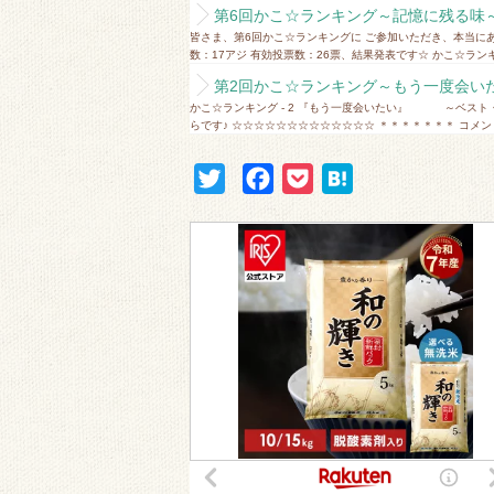
第6回かこ☆ランキング～記憶に残る味～結
皆さま、第6回かこ☆ランキングに ご参加いただき、本当に
数：17アジ 有効投票数：26票、結果発表です☆ かこ☆ランキング
第2回かこ☆ランキング～もう一度会いたい
かこ☆ランキング - 2 『もう一度会いたい』 ～ベスト
らです♪ ☆☆☆☆☆☆☆☆☆☆☆☆☆ ＊＊＊＊＊＊＊ コメント
T
F
P
H
w
a
o
a
i
c
c
t
t
e
k
e
t
b
e
n
e
o
t
a
r
o
k