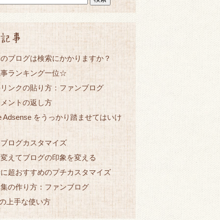
記事
たのブログは検索にかかりますか？
記事ランキング一位☆
のリンクの貼り方：ファンブログ
コメントの返し方
le Adsense をうっかり踏ませてはいけ
ンブログカスタマイズ
を変えてブログの印象を変える
者に超おすすめのプチカスタマイズ
ク集の作り方：ファンブログ
netの上手な使い方