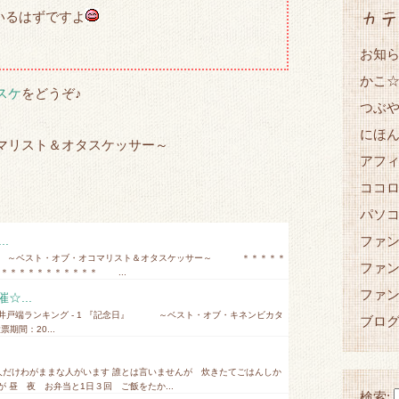
カテ
いるはずですよ
お知
かこ
スケ
をどうぞ♪
つぶ
にほ
マリスト＆オタスケッサー～
アフ
ココ
パソ
ファ
.
す』 ～ベスト・オブ・オコマリスト＆オタスケッサー～ ＊＊＊＊＊
ファ
＊＊＊＊＊＊＊＊＊ ...
ファ
...
井戸端ランキング - 1 『記念日』 ～ベスト・オブ・キネンビカタ
ブロ
期間：20...
人だけわがままな人がいます 誰とは言いませんが 炊きたてごはんしか
 昼 夜 お弁当と1日３回 ご飯をたか...
検索: