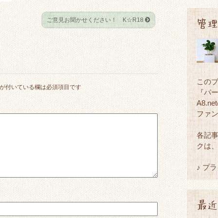
ご意見お聞かせください！ K☆R18
管理
この
が付いている欄は必須項目です
『パ
A8.
ファ
各記
クは
♪ プ
最近