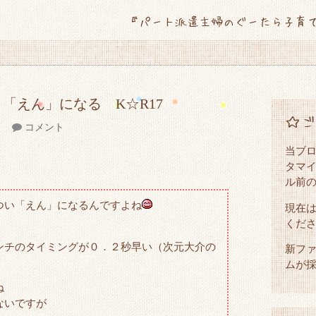
『パート派遣主婦のぐーたら子育
「えん」になる K☆R17
☆ご
コメント
当ブ
タマイ
ル前
つい「えん」になるんですよね
現在
くだ
ンチのタイミングが０．２秒早い（次元大介の
新ファ
ムが
ね
ないですが