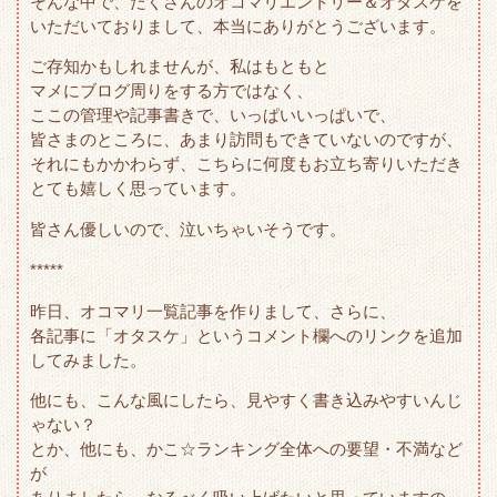
そんな中で、たくさんのオコマリエントリー＆オタスケを
r
o
いただいておりまして、本当にありがとうございます。
k
ご存知かもしれませんが、私はもともと
マメにブログ周りをする方ではなく、
ここの管理や記事書きで、いっぱいいっぱいで、
皆さまのところに、あまり訪問もできていないのですが、
それにもかかわらず、こちらに何度もお立ち寄りいただき
とても嬉しく思っています。
皆さん優しいので、泣いちゃいそうです。
*****
昨日、オコマリ一覧記事を作りまして、さらに、
各記事に「オタスケ」というコメント欄へのリンクを追加
してみました。
他にも、こんな風にしたら、見やすく書き込みやすいんじ
ゃない？
とか、他にも、かこ☆ランキング全体への要望・不満など
が