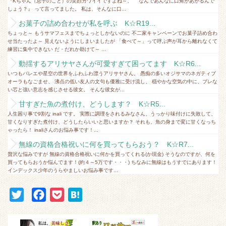
『Kちゃん（息子のこと）の笑顔カワイイですよね～、 なんであんなに口角があがるんで
しょう？』 って言ってました。 私は、そんなに口...
お菓子の詰め合わせが私を呼ぶ K☆R19...
ちょっと～ もうサマフェスまでちょっとしかないのに 不二家キャンペーンでお菓子詰め合わ
せ当たったよ～ 見えないようにしまいましたが 「食べて～」って呼ぶ声が耳から離れなくて
練習に集中できない だ・だれか助けて～ ...
動揺するアリサヤさんが可愛すぎて困ってます K☆R6...
いつもバレエや星空の世界をふわふわ漂うアリサヤさん。 愚痴の多いオジサマのネガティブ
オーラもなごませ、 沸点の低い友人の文句も優雅に受け流し、 穏やかな空気の中に、ブレな
い芯と強い意志を感じさせる彼女。 そんな彼女が...
甘すぎた魚の煮付け、どうします？ K☆R5...
人生困り事で9割な inali です。 実際に調理をされるみなさん、うっかり味付けに失敗して、
甘くなりすぎた煮付け、どうしたらいいと思いますか？ それも、魚の身まで変に甘くなっち
ゃったら！ inaliさんのお悩み事です！...
無線の資格合格祝いに何を買ってもらおう？ K☆R7...
贅沢な悩みですが 無線の資格合格祝いに何かを買ってくれる(か現金) そうなのですが、何を
買ってもらおうか悩んでます！(約４～5万です・・・) ちなみに無線はもうすでにあります！
インデックス少年のうらやましいお悩み事です...
T
F
P
H
w
a
o
a
i
c
c
t