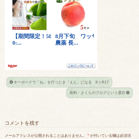
t
e
k
e
t
b
e
n
e
o
t
a
r
o
k
キーボードで「ね」を打つとき「えん」になる K☆R17
有料・さくらのブログという選択
コメントを残す
メールアドレスが公開されることはありません。
*
が付いている欄は必須項