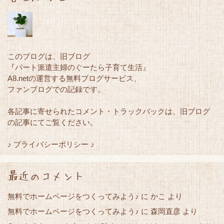
このブログは、旧ブログ
『パート派遣主婦のぐーたら子育て生活』
A8.netの運営する無料ブログサービス、
ファンブログでの記録です。
各記事に寄せられたコメント・トラックバックは、旧ブログ
の記事にてご覧ください。
♪ プライバシーポリシー ♪
最近のコメント
無料でホームページをつくってみよう♪
に
かこ
より
無料でホームページをつくってみよう♪
に
森岡直彦
より