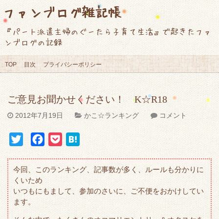
ファンブログ雑記帳
『パート派遣主婦のぐーたら子育て生活』で起きたファ
ンブログの記録
TOP
目次
プライバシーポリシー
ご意見お聞かせください！ K☆R18
2012年7月19日
かこ☆ランキング
コメント
T
F
P
H
w
a
o
a
i
c
c
t
今回、このランキング、記事数が多く、ルールも分かりに
t
e
k
e
くいため
いつもにもまして、参加のさいに、ご不便をおかけしてい
t
b
e
n
ます。
e
o
t
a