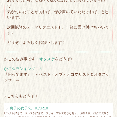
ありましたら、なるべく吸い上げたいと思っていますの
で、
気が付いたことがあれば、ぜひ書いていただければ、と思
います。
次回以降のテーマリクエストも、一緒に受け付けちゃいま
す♪
どうぞ、よろしくお願いします！
かこの悩み事です！
オタスケ
をどうぞ♪
かこ☆ランキング – 5
『困ってます』 ～ベスト・オブ・オコマリスト＆オタスケ
ッサー～
♪ こちらもどうぞ ♪
息子の女子化 K☆R10
ピンクが好きで、ドレスが好きで、プリキュアが大好きな息子、現在３歳。 担任の先生が