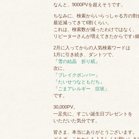
なんと、9000PVを超えそうです。
ちなみに、検索からいらっしゃる方の割
最近減ってきて6割くらい。
これは、検索数が減ったわけではなく、
リピーターさんが増えてきたからです♪
2月に入ってからの人気検索ワードは
1月に引き続き、ダントツで、
「
雪の結晶 折り紙
」
次に、
「
ブレイクボンバー
」
「
たいせつなともだち
」
「
ごまアレルギー 症状
」
です。
30,000PV。
一足先に、すごい誕生日プレゼントを
いただいた気分です。
皆さま、本当にありがとうございます。
どうぞ、これからもよろしくお願いしま