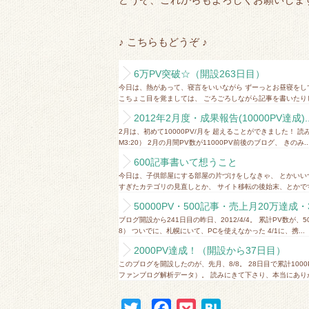
♪ こちらもどうぞ ♪
6万PV突破☆（開設263日目）
今日は、熱があって、寝言をいいながら ずーっとお昼寝をし
こちょこ目を覚ましては、 ごろごろしながら記事を書いたりしてます
2012年2月度・成果報告(10000PV達成)..
2月は、初めて10000PV/月を 超えることができました！ 読
M3:20） 2月の月間PV数が11000PV前後のブログ、 きのみ..
600記事書いて想うこと
今日は、子供部屋にする部屋の片づけをしなきゃ、 とかいい
すぎたカテゴリの見直しとか、 サイト移転の後始末、とかですね
50000PV・500記事・売上月20万達成・3
ブログ開設から241日目の昨日、2012/4/4。 累計PV数が、5
8） ついでに、札幌にいて、PCを使えなかった 4/1に、携...
2000PV達成！（開設から37日目）
このブログを開設したのが、先月、8/8。 28日目で累計1000
ファンブログ解析データ）。 読みにきて下さり、本当にありがと
T
F
P
H