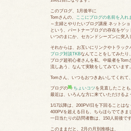
186日目になります。
このブログ、1月後半に
Tomさんの、
ここにブログの名前を入れ
～主婦とやりたいブログ講座 ネットシ
という、パートナーブログの存在をゲッ
いつのまにか、セカンドシーズンに突入
それからは、お互いにリンクやトラック
ブログ対談TKB
なんてことをしてみたり
ブログ超初心者さんを私、中級者をTom
流しあう、なんて実験をしてみています
Tomさん、いつもおつきあいしてくれて
ブログの
ちょいコツ
を見直したことも
最近は、いろんな方に来ていただけるよ
1/17以降は、200PV/日を下回ることは
400PVを超える日も、ちらほらでてきま
一日当たりの訪問者数は、150人前後で
このままだと、2月の月別推移は、