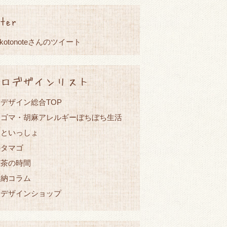
ter
okotonoteさんのツイート
ロデザインリスト
デザイン総合TOP
・ゴマ・胡麻アレルギーぼちぼち生活
こといっしょ
のタマゴ
紅茶の時間
収納コラム
ロデザインショップ