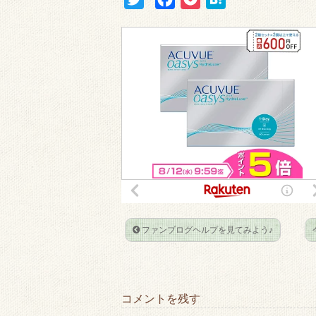
w
a
o
a
i
c
c
t
t
e
k
e
t
b
e
n
e
o
t
a
r
o
k
ファンブログヘルプを見てみよう♪
コメントを残す