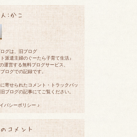
人:かこ
ブログは、旧ブログ
ート派遣主婦のぐーたら子育て生活』
netの運営する無料ブログサービス、
ンブログでの記録です。
事に寄せられたコメント・トラックバッ
、旧ブログの記事にてご覧ください。
ライバシーポリシー ♪
のコメント