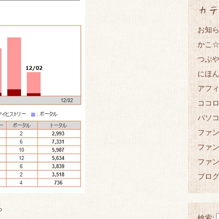
カテ
お知
かこ
つぶ
にほ
アフ
ココ
パソ
ファ
ファ
ファ
ブロ
ら
検索: