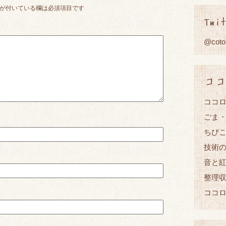
が付いている欄は必須項目です
Twit
@cot
ココ
ココロ
ごま
ちび
技術
音と
整理
ココ