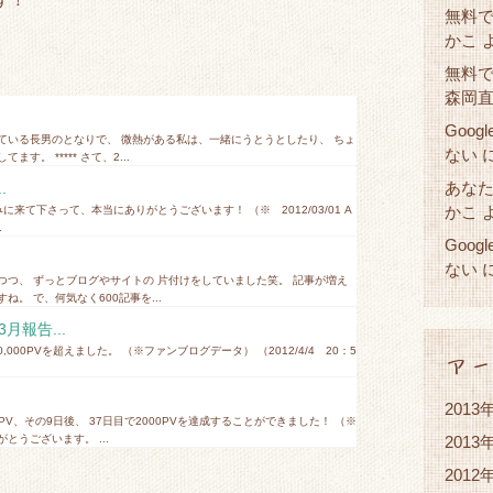
無料で
かこ
無料で
森岡
Goog
ている長男のとなりで、 微熱がある私は、一緒にうとうとしたり、 ちょ
ない
。 ***** さて、2...
あな
.
かこ
みに来て下さって、本当にありがとうございます！ （※ 2012/03/01 A
.
Goog
ない
つつ、 ずっとブログやサイトの 片付けをしていました笑。 記事が増え
。 で、何気なく600記事を...
月報告...
0,000PVを超えました。 （※ファンブログデータ） （2012/4/4 20：5
アー
2013
PV、その9日後、 37日目で2000PVを達成することができました！ （※
うございます。 ...
2013
2012