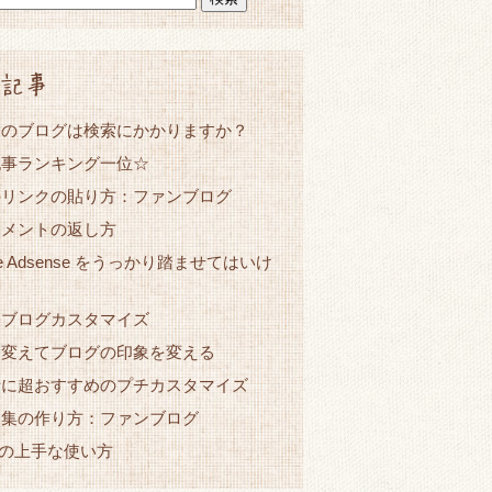
記事
たのブログは検索にかかりますか？
記事ランキング一位☆
のリンクの貼り方：ファンブログ
コメントの返し方
le Adsense をうっかり踏ませてはいけ
ンブログカスタマイズ
を変えてブログの印象を変える
者に超おすすめのプチカスタマイズ
ク集の作り方：ファンブログ
netの上手な使い方