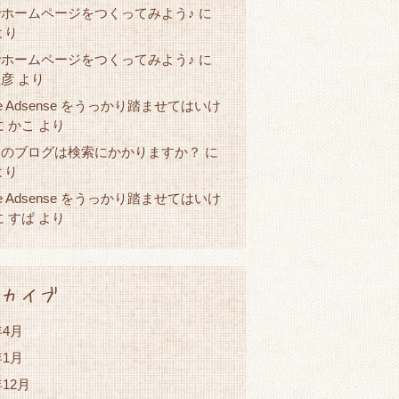
ホームページをつくってみよう♪
に
より
ホームページをつくってみよう♪
に
直彦
より
le Adsense をうっかり踏ませてはいけ
かこ
に
より
たのブログは検索にかかりますか？
に
より
le Adsense をうっかり踏ませてはいけ
すぱ
に
より
カイブ
年4月
年1月
年12月