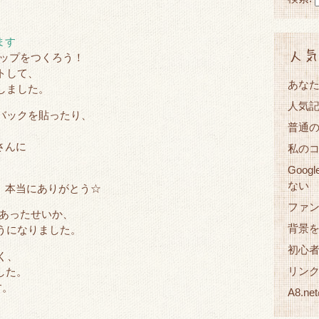
ます
人気
ョップをつくろう！
トして、
あな
しました。
人気
バックを貼ったり、
普通
、
さんに
私の
。
Goog
ない
、本当にありがとう☆
ファ
あったせいか、
背景
うになりました。
初心
なく、
リン
した。
す。
A8.