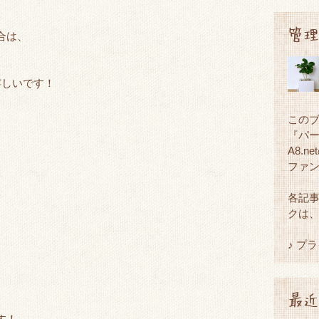
管理
合は、
嬉しいです！
この
『パ
A8.
ファ
各記
クは
♪ プ
最近
す！