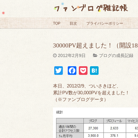
ファンブログ雑記帳
TOP
目次
プライバシーポリシー
30000PV超えました！（開設1
2012年2月9日
ブログの成長記録
T
F
P
H
w
a
o
a
本日、2012/2/9、ついさきほど、
i
c
c
t
累計PV数が30,000PVを超えました！
t
e
k
e
（※ファンブログデータ）
t
b
e
n
e
o
t
a
r
o
k