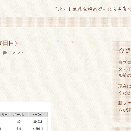
『パート派遣主婦のぐーたら子育
86日目）
☆ご
コメント
当ブ
タマイ
ル前
現在
くだ
新ファ
ムが