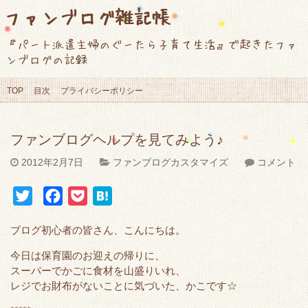
ファンブログ雑記帳
『パート派遣主婦のぐーたら子育て生活』で起きたファ
ンブログの記録
TOP
目次
プライバシーポリシー
ファンブログヘルプを見てみよう♪
2012年2月7日
ファンブログカスタマイズ
コメント
T
F
P
H
w
a
o
a
ブログ初心者の皆さん、こんにちは。
i
c
c
t
t
e
k
e
今日は保育園のお迎えの帰りに、
スーパーでかごに食材を山盛りいれ、
t
b
e
n
レジでお財布がないことに気づいた、かこです☆
e
o
t
a