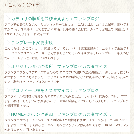
♪ こちらもどうぞ ♪
カテゴリの順番を並び替えよう：ファンブログ...
ブログ初心者のみなさん、ちょいコッサーのあなた、 こんにちは。 たくさん記事、書いてま
すか？ カテゴリ分け、してますか？ 私も、記事を書くたびに、カテゴリが増えて 現在は、1
1カテゴリあります。 目次を一番...
テンプレート変更実験
こんにちは。かこですよー。 間違ってないです。 パート派遣主婦のぐーたら子育て生活です
っ！ ファンブログハック、おーとえすさんとこで とっても可愛らしいテンプレートを見つけ
たので、 ちょっと実験的につけてみまし...
オリジナルタグの場所：ファンブログカスタマイズ...
ファンブログをカスタマイズするための タグについて書いてある場所が、 少し分かりにくい
のですが、ここにありました。 オリジナルタグの解説がどこにあるのか ずっと謎だったんで
すよ。私だけ？ ファンブログのオリジナ...
プロフィール欄をカスタマイズ：ファンブログ...
プロフィールの鉢植え写真を カスタマイズしてみました。 サイドバーにある、コレ。 *****
まず、私は、ちんまいのが好きなので、 画像の横幅を 70px にしてみました。 ファンブログ
＞管理画面 ＞デ...
HOMEへのリンク追加：ファンブログカスタマイズ...
ファンブログでは、メインページに10記事まで掲載されます。 1ページがけっこう縦に長い
ですよね。 一番下まで読むと、次へ、前へというリンクはあるのですが、 HOMEへのリンク
がありません。 再び上まで...