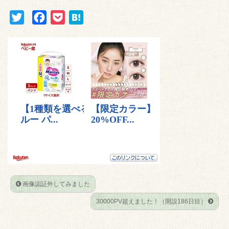
T
F
P
H
w
a
o
a
i
c
c
t
t
e
k
e
t
b
e
n
e
o
t
a
r
o
k
画像認証外してみました
30000PV超えました！（開設186日目）