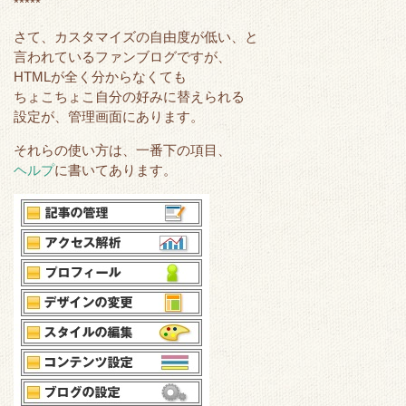
r
o
*****
k
さて、カスタマイズの自由度が低い、と
言われているファンブログですが、
HTMLが全く分からなくても
ちょこちょこ自分の好みに替えられる
設定が、管理画面にあります。
それらの使い方は、一番下の項目、
ヘルプ
に書いてあります。