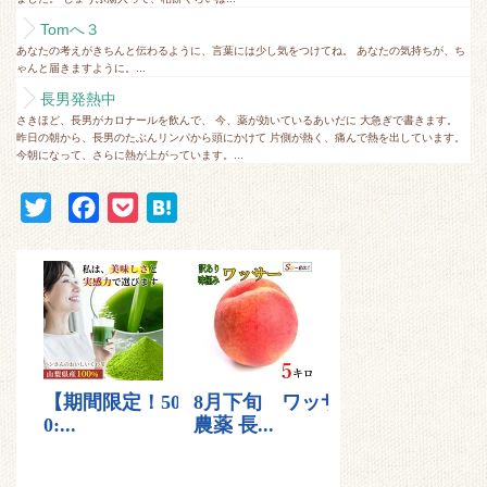
Tomへ３
あなたの考えがきちんと伝わるように、言葉には少し気をつけてね。 あなたの気持ちが、ち
ゃんと届きますように。...
長男発熱中
さきほど、長男がカロナールを飲んで、 今、薬が効いているあいだに 大急ぎで書きます。
昨日の朝から、長男のたぶんリンパから頭にかけて 片側が熱く、痛んで熱を出しています。
今朝になって、さらに熱が上がっています。...
T
F
P
H
w
a
o
a
i
c
c
t
t
e
k
e
t
b
e
n
e
o
t
a
r
o
k