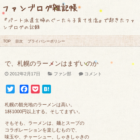
ファンブログ雑記帳
『パート派遣主婦のぐーたら子育て生活』で起きたファ
ンブログの記録
TOP
目次
プライバシーポリシー
で、札幌のラーメンはまずいのか
2012年2月17日
ファン部
コメント
T
F
P
H
w
a
o
a
札幌の観光地のラーメンは高い。
i
c
c
t
1杯1000円以上する。そしてまずい。
t
e
k
e
そもそも、ラーメンは、麺とスープの
t
b
e
n
コラボレーションを楽しむもので、
e
o
t
a
味玉や、チャーシュー、しゃきしゃきの