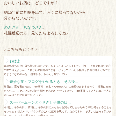
おいしいお店は、どこですか？
約15年前に札幌を出て、ろくに帰ってないから
分からないんです。
のんさん
、
ちなつさん
、
札幌近辺の方、見てたらよろしくね♪
♪ こちらもどうぞ ♪
おはよ
皆の気持ちが少し落ち着いたみたいで、ちょっとほっとしました。 少し、それぞれ自分の心
の中で考えようか、これからの自分のことを。どうしていったら無理せず居心地よく過ごせ
るようになるのかを。 携帯から、ちゃんと見守ってい...
奇妙な夜～ブログをやめるとき、その後...
昨日は、変な夜だった。 Tom事件（命名・NARUさん）の後片づけをするべく、 深夜にTom
さんちに、ファンブログ村の仲間が わらわらとやってきた。 Tom事件っていうのは、一人の
淋しんぼうのブロガーが こっそ...
スーパームーンとうさぎと子供の日...
今日は、子供の日。 前日に、子供の日のおもちゃを買ってしまったので 特に何もすることも
ないなぁと ぼんやり、ベランダのこいのぼりを眺めていたのですが、 夕方、はたっと気づき
ました。 しょうぶ湯入って、柏餅くらいは...