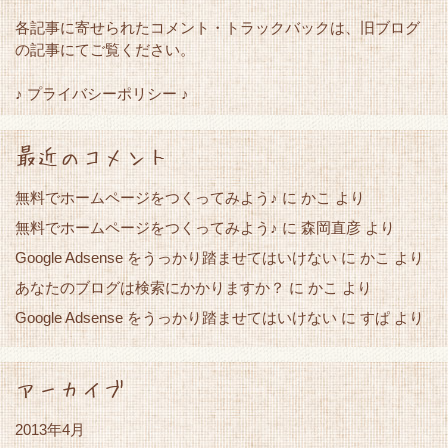
各記事に寄せられたコメント・トラックバックは、旧ブログ
の記事にてご覧ください。
♪ プライバシーポリシー ♪
最近のコメント
無料でホームページをつくってみよう♪
に
かこ
より
無料でホームページをつくってみよう♪
に
森岡直彦
より
Google Adsense をうっかり踏ませてはいけない
かこ
に
より
あなたのブログは検索にかかりますか？
かこ
に
より
Google Adsense をうっかり踏ませてはいけない
すぱ
に
より
アーカイブ
2013年4月