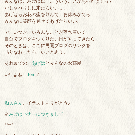
r
o
みんなは、あげはに、こういうことがあったよ！って
おしゃべりしに来たらいいし、
k
あげはもお花の蜜を飲んで、お休みがてら
みんなに笑顔を見せてあげたらいい。
で、いつか、いろんなことが落ち着いて
自分でブログをつくりたい日がやってきたら、
そのときは、ここに再開ブログのリンクを
貼りなおしたら、いいと思う。
それまでの、
あげは
とみんなのお部屋。
いいよね、
Tom
？
勘太さん
、イラストありがとう♪
※
あげはバナーにつきまして
*****