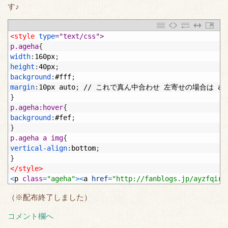
す♪
1
<style 
type
="text/css">
2
p.ageha
{
3
width
:
160px
;
4
height
:
40px
;
5
background
:
#fff
;
6
margin
:
10px
auto
;
//
これで真ん中合わせ
左寄せの場合は
au
7
}
8
p.ageha:hover
{
9
background
:
#fef
;
10
}
11
p.ageha a img
{
12
vertical-align
:
bottom
;
13
}
14
</style>
15
<
p
class
=
"ageha"
>
<
a
href
=
"http://fanblogs.jp/ayzfqir5
（※配布終了しました）
コメント欄へ