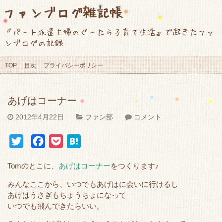
ファンブログ雑記帳
『パート派遣主婦のぐーたら子育て生活』で起きたファ
ンブログの記録
TOP
目次
プライバシーポリシー
あげはコーナー
2012年4月22日
ファン部
コメント
T
F
P
H
w
a
o
a
Tomのとこに、
あげはコーナー
をつくります♪
i
c
c
t
t
e
k
e
みんなここから、いつでもあげはに会いに行けるし
あげはうさぎもちょうちょになって
t
b
e
n
いつでも飛んできたらいい。
e
o
t
a