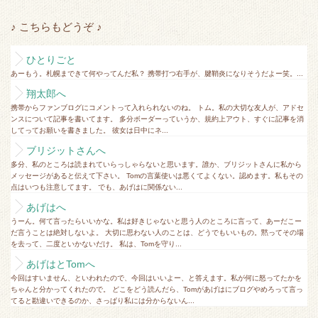
♪ こちらもどうぞ ♪
ひとりごと
あーもう。札幌まできて何やってんだ私？ 携帯打つ右手が、腱鞘炎になりそうだよー笑。...
翔太郎へ
携帯からファンブログにコメントって入れられないのね。 トム。私の大切な友人が、アドセ
ンスについて記事を書いてます。 多分ボーダーっていうか、規約上アウト、すぐに記事を消
してってお願いを書きました。 彼女は日中にネ...
ブリジットさんへ
多分、私のところは読まれていらっしゃらないと思います。誰か、ブリジットさんに私から
メッセージがあると伝えて下さい。 Tomの言葉使いは悪くてよくない。認めます。私もその
点はいつも注意してます。 でも、あげはに関係ない...
あげはへ
うーん。何て言ったらいいかな。私は好きじゃないと思う人のところに言って、あーだこー
だ言うことは絶対しないよ。 大切に思わない人のことは、どうでもいいもの。黙ってその場
を去って、二度といかないだけ。 私は、Tomを守り...
あげはとTomへ
今回はすいません、といわれたので、今回はいいよー、と答えます。私が何に怒ってたかを
ちゃんと分かってくれたので。 どこをどう読んだら、Tomがあげはにブログやめろって言っ
てると勘違いできるのか、さっぱり私には分からないん...