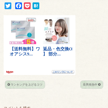
T
F
P
H
w
a
o
a
i
c
c
t
t
e
k
e
t
b
e
n
e
o
t
a
r
o
k
ランキングを上げるコツ
長男発熱中