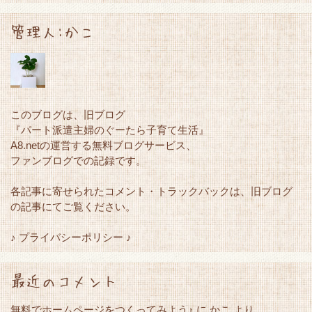
管理人:かこ
このブログは、旧ブログ
『パート派遣主婦のぐーたら子育て生活』
A8.netの運営する無料ブログサービス、
ファンブログでの記録です。
各記事に寄せられたコメント・トラックバックは、旧ブログ
の記事にてご覧ください。
♪ プライバシーポリシー ♪
最近のコメント
無料でホームページをつくってみよう♪
に
かこ
より