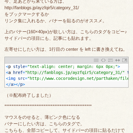
今、足あとから来ている方は、
http://fanblogs.jp/ayzfqir5/category_31/
をブックマークするか
リンク集に入れるか、バナーを貼るのがオススメ。
上のバナー(160×40px)が欲しい方は、こちらのタグをコピー♪
サイドバーの項目にも、記事にも貼れます。
左寄せにしたい方は、1行目の center を left に書き換えてね。
1
<
p
style
=
"text-align: center; margin: 6px 0px;"
>
2
<
a
href
=
"http://fanblogs.jp/ayzfqir5/category_31/"
ta
3
<
img 
src
=
"http://www.cocorodesign.net/parthaken/file/
4
<
/
a
>
<
/
p
>
（※配布終了しました）
*************************************************
マウスをのせると、薄ピンク色になる
バナーにしたい方は、こちらのタグで。
こちらも、全部コピーして、サイドバーの項目に貼るだけで