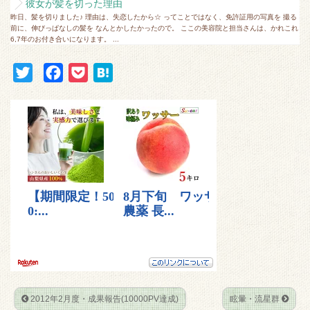
彼女が髪を切った理由
昨日、髪を切りました♪ 理由は、失恋したから☆ ってことではなく、免許証用の写真を 撮る
前に、伸びっぱなしの髪を なんとかしたかったので。 ここの美容院と担当さんは、かれこれ
6,7年のお付き合いになります。 ...
T
F
P
H
w
a
o
a
i
c
c
t
t
e
k
e
t
b
e
n
e
o
t
a
r
o
k
2012年2月度・成果報告(10000PV達成)
眩暈・流星群