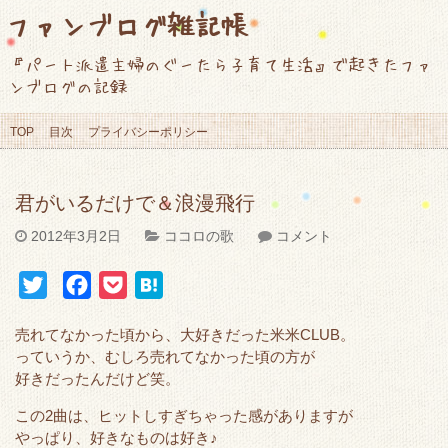
ファンブログ雑記帳
『パート派遣主婦のぐーたら子育て生活』で起きたファ
ンブログの記録
TOP
目次
プライバシーポリシー
君がいるだけで＆浪漫飛行
2012年3月2日
ココロの歌
コメント
T
F
P
H
w
a
o
a
売れてなかった頃から、大好きだった米米CLUB。
i
c
c
t
っていうか、むしろ売れてなかった頃の方が
t
e
k
e
好きだったんだけど笑。
t
b
e
n
この2曲は、ヒットしすぎちゃった感がありますが
e
o
t
a
やっぱり、好きなものは好き♪