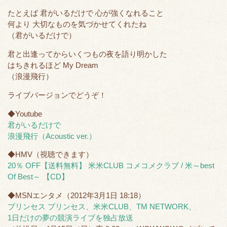
r
o
たとえば 君がいるだけで 心が強くなれること
k
何より 大切なものを気づかせてくれたね
（君がいるだけで）
君と出逢ってからいくつもの夜を語り明かした
はちきれるほど My Dream
（浪漫飛行）
ライブバージョンでどうぞ！
◆Youtube
君がいるだけで
浪漫飛行（Acoustic ver.）
◆HMV（視聴できます）
20％ OFF【送料無料】 米米CLUB コメコメクラブ / 米～best
Of Best～ 【CD】
◆MSNエンタメ（2012年3月1日 18:18）
プリンセス プリンセス、米米CLUB、TM NETWORK、
1日だけの夢の競演ライブを独占放送