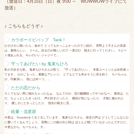
（放送日：4月15日（日）夜 9:00 ～ WOWWOWライブにて
放送）
♪ こちらもどうぞ ♪
カウボーイビバップ Tank！
ひさびさに聴いたら、改めて とってもかっこよかったのでご紹介。 菅野よう子さんの音楽
は、素晴らしい。 うーん。語るのが難しいので 一度ぜひ、聴きに行ってください。 スピー
ド感あふれる、キレのいい ジャジーで...
守ってあげたい by 鬼束ちひろ
私が大好きな歌。 鬼束ちひろさんが歌う、『守ってあげたい』。 本家ユーミンとは全然違っ
てます。 心のこもった、素敵なアレンジ。 とてもとても幸せそうに音を紡ぐ、 ちーちゃん
が、印象深い。 他には何一つ、...
ただの恋だから
ろくでもない男に惚れちゃったなぁ、 なんてのが、恋の醍醐味ってやつかなー。 最初は、た
だ、ちょっとしたきっかけ。 声が好きだったり、 横顔が気になったり、 才能に魅かれた
り、 優しさにどきっとしたり、 指先の動きに見...
眩暈・流星群
今夜は、Youtubeをぐるぐるしています。 鬼束ちひろさん。彼女の声は どうしてこんなに心
に響いてくるんでしょう。 実際にこの曲が出た時は ほとんど聴いていなかったんですけど。
今更ながら。ちーちゃん、す...