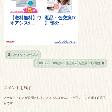
t
b
e
n
e
o
t
a
r
o
k
ステイションワゴン
50000PV・500記事・売上月20万達成・3月報告
コメントを残す
メールアドレスが公開されることはありません。
*
が付いている欄は必須項
目です