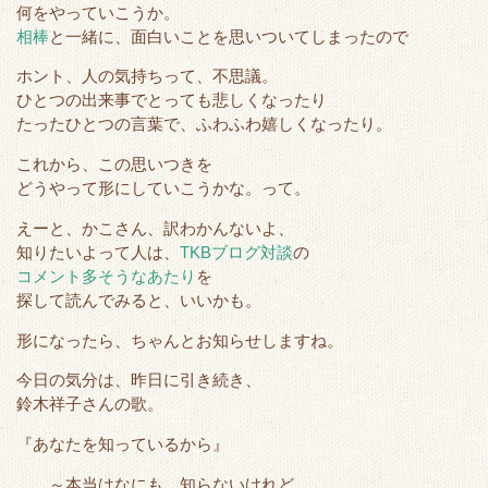
r
o
何をやっていこうか。
k
相棒
と一緒に、面白いことを思いついてしまったので
ホント、人の気持ちって、不思議。
ひとつの出来事でとっても悲しくなったり
たったひとつの言葉で、ふわふわ嬉しくなったり。
これから、この思いつきを
どうやって形にしていこうかな。って。
えーと、かこさん、訳わかんないよ、
知りたいよって人は、
TKBブログ対談
の
コメント多そうなあたり
を
探して読んでみると、いいかも。
形になったら、ちゃんとお知らせしますね。
今日の気分は、昨日に引き続き、
鈴木祥子さんの歌。
『あなたを知っているから』
～本当はなにも 知らないけれど