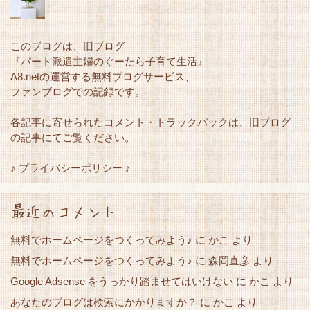
このブログは、旧ブログ
『パート派遣主婦のぐーたら子育て生活』
A8.netの運営する無料ブログサービス、
ファンブログでの記録です。
各記事に寄せられたコメント・トラックバックは、旧ブログ
の記事にてご覧ください。
♪ プライバシーポリシー ♪
最近のコメント
無料でホームページをつくってみよう♪
に
かこ
より
無料でホームページをつくってみよう♪
に
森岡直彦
より
Google Adsense をうっかり踏ませてはいけない
かこ
に
より
あなたのブログは検索にかかりますか？
かこ
に
より