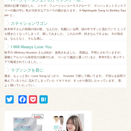
バークリースクエアのナイチンゲール...
前回の記事で紹介した、 ジャズ・フュージョンコーラスグループ、 マンハッタントランスフ
ァーの曲の中に 私が大好きなアカペラの曲があります。 A Nightingale Sang In Berkley Squ
are と...
ステイションワゴン
鈴木祥子さんの初期の頃の歌。 なんだか、札幌にいる間、頭の中でずっと流れていて とって
も聴きたくなってしまって、探してみました。 この人の声、好きなんですよね。 今の気分
は、なんとなく、そんな感じ。 ...
I Will Always Love You
歌手の Whitney Houston さん(48)が、急死されました。 死因は、不明とされていますが、
薬物とアルコール依存症の治療のため、 リハビリ施設に通っていると、昨年5月に 米メディ
アで報道されていました。...
ラブソングを君に
最近、ちょっと古い Love Song ばっかり、 Youtube で探して聴いてます。 子供らを必死で
抱えているうちに 忘れてしまっていた ドキドキが、すっかり復活しちゃっています。 昔、
よく聴いていたってい...
T
F
P
H
w
a
o
a
i
c
c
t
t
e
k
e