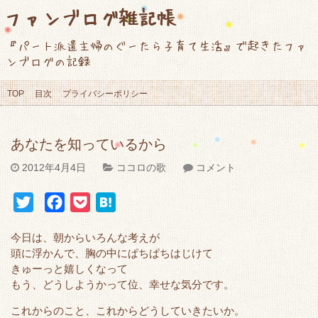
ファンブログ雑記帳
『パート派遣主婦のぐーたら子育て生活』で起きたファ
ンブログの記録
TOP
目次
プライバシーポリシー
あなたを知っているから
2012年4月4日
ココロの歌
コメント
T
F
P
H
w
a
o
a
今日は、朝からいろんな考えが
i
c
c
t
頭に浮かんで、胸の中にぱちぱちはじけて
t
e
k
e
きゅーっと嬉しくなって
t
b
e
n
もう、どうしようかって位、幸せな気分です。
e
o
t
a
これからのこと、これからどうしていきたいか。