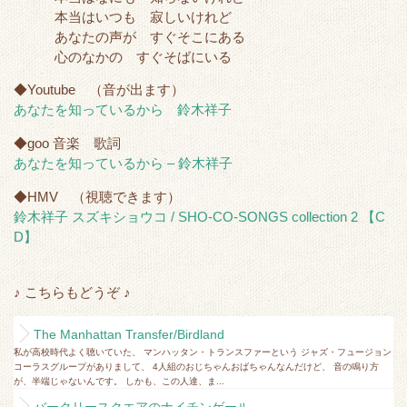
本当はいつも 寂しいけれど
あなたの声が すぐそこにある
心のなかの すぐそばにいる
◆Youtube （音が出ます）
あなたを知っているから 鈴木祥子
◆goo 音楽 歌詞
あなたを知っているから – 鈴木祥子
◆HMV （視聴できます）
鈴木祥子 スズキショウコ / SHO-CO-SONGS collection 2 【C
D】
♪ こちらもどうぞ ♪
The Manhattan Transfer/Birdland
私が高校時代よく聴いていた、 マンハッタン・トランスファーという ジャズ・フュージョン
コーラスグループがありまして、 4人組のおじちゃんおばちゃんなんだけど、 音の鳴り方
が、半端じゃないんです。 しかも、この人達、ま...