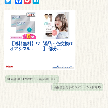
T
F
P
H
w
a
o
a
i
c
c
t
t
e
k
e
t
b
e
n
e
o
t
a
r
o
k
累計5000PV達成！（開設60日目）
画像認証付きのコメントの入れ方