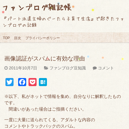
ファンブログ雑記帳
『パート派遣主婦のぐーたら子育て生活』で起きたファ
ンブログの記録
TOP
目次
プライバシーポリシー
画像認証がスパムに有効な理由
2011年10月7日
ファンブログ豆知識
コメント
T
F
P
H
w
a
o
a
※以下、私がネットで情報を集め、自分なりに解釈したもの
i
c
c
t
です。
t
e
k
e
間違いがあった場合はご指摘ください。
t
b
e
n
一度に大量に送られてくる、アダルトな内容の
e
o
t
a
コメントやトラックバックのスパム。