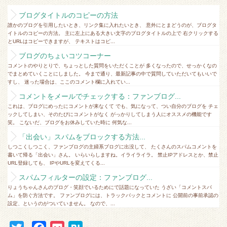
ブログタイトルのコピーの方法
誰かのブログを引用したいとき、リンク集に入れたいとき、 意外にとまどうのが、ブログタ
イトルのコピーの方法。 主に左上にある大きい文字のブログタイトルの上で 右クリックする
とURLはコピーできますが、 テキストはコピ...
ブログのちょいコツコーナー
コメントのやりとりで、ちょっとした質問をいただくことが 多くなったので、せっかくなの
でまとめていくことにしました。 今まで通り、最新記事の中で質問していただいてもいいで
すし、 迷った場合は、ここのコメント欄に入れてい...
コメントをメールでチェックする：ファンブログ...
これは、ブログにめったにコメントが来なくて でも、気になって、つい自分のブログを チェ
ックしてしまい、そのたびにコメントがなく がっかりしてしまう人にオススメの機能です
笑。 こないだ、ブログをお休みしていた時に 何気な...
「出会い」スパムをブロックする方法...
しつこくしつこく、ファンブログの主婦系ブログに出没して、 たくさんのスパムコメントを
書いて帰る「出会い」さん。 いらいらしますね。イライライラ。 禁止IPアドレスとか、禁止
URL登録しても、 IPやURLを変えてくる...
スパムフィルターの設定：ファンブログ...
りょうちゃんさんのブログ・笑顔でいるためにで話題になっていた うざい「コメントスパ
ム」を防ぐ方法です。 ファンブログには、トラックバックとコメントに 公開前の事前承認の
設定、というのがついていません。 なので、...