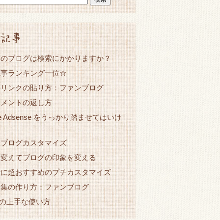
記事
たのブログは検索にかかりますか？
記事ランキング一位☆
のリンクの貼り方：ファンブログ
コメントの返し方
le Adsense をうっかり踏ませてはいけ
ンブログカスタマイズ
を変えてブログの印象を変える
者に超おすすめのプチカスタマイズ
ク集の作り方：ファンブログ
netの上手な使い方