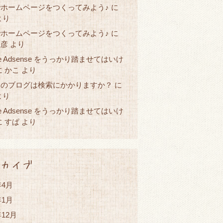
ホームページをつくってみよう♪
に
より
ホームページをつくってみよう♪
に
直彦
より
le Adsense をうっかり踏ませてはいけ
かこ
に
より
たのブログは検索にかかりますか？
に
より
le Adsense をうっかり踏ませてはいけ
すぱ
に
より
カイブ
年4月
年1月
年12月