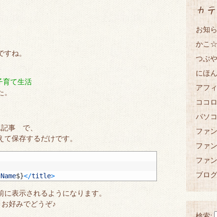
カテ
お知
かこ
ですね。
つぶ
にほ
子育て生活
アフ
た。
ココ
パソ
1記事 で、
ファ
えて保存するだけです。
ファ
ファ
ブロ
gName
$
}
<
/
title
>
前に表示されるようになります。
等、お好みでどうぞ♪
検索: