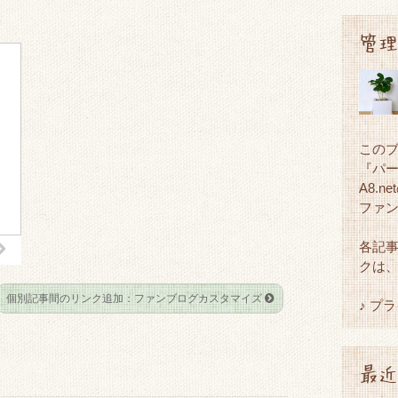
管理
この
『パ
A8.
ファ
各記
クは
個別記事間のリンク追加：ファンブログカスタマイズ
♪ プ
最近