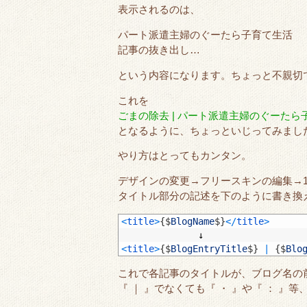
表示されるのは、
パート派遣主婦のぐーたら子育て生活
記事の抜き出し…
という内容になります。ちょっと不親切
これを
ごまの除去 | パート派遣主婦のぐーたら
となるように、ちょっといじってみまし
やり方はとってもカンタン。
デザインの変更→フリースキンの編集→
タイトル部分の記述を下のように書き換
1
<
title
>
{
$
BlogName
$
}
<
/
title
>
2
　　　　　　　　↓
3
<
title
>
{
$
BlogEntryTitle
$
}
|
{
$
Blo
これで各記事のタイトルが、ブログ名の
『 ｜ 』でなくても『 ・ 』や『 ： 』