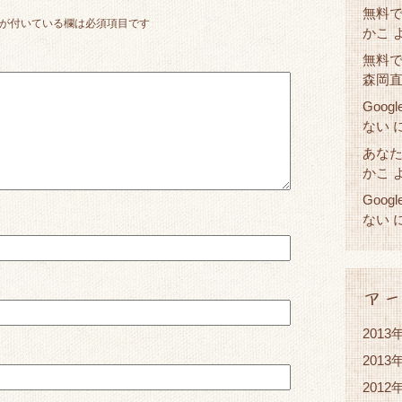
無料で
が付いている欄は必須項目です
かこ
無料で
森岡
Goog
ない
あな
かこ
Goog
ない
アー
2013
2013
2012