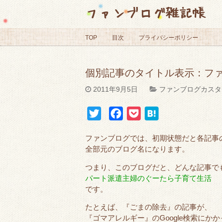
ファンブログ雑記帳
TOP
目次
プライバシーポリシー
個別記事のタイトル表示：フ
2011年9月5日
ファンブログカスタ
T
F
P
H
w
a
o
a
ファンブログでは、初期状態だと各記事
i
c
c
t
全部元のブログ名になります。
t
e
k
e
つまり、このブログだと、どんな記事で
t
b
e
n
パート派遣主婦のぐーたら子育て生活
e
o
t
a
です。
r
o
たとえば、『ごまの除去』の記事が、
k
『ゴマアレルギー』のGoogle検索にか