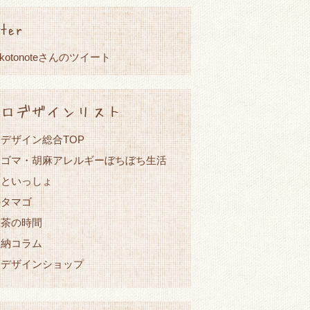
ter
okotonoteさんのツイート
ロデザインリスト
デザイン総合TOP
・ゴマ・胡麻アレルギーぼちぼち生活
こといっしょ
のタマゴ
紅茶の時間
収納コラム
ロデザインショップ