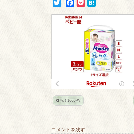
T
F
P
H
w
a
o
a
i
c
c
t
t
e
k
e
t
b
e
n
e
o
t
a
r
o
k
祝！1000PV
コメントを残す