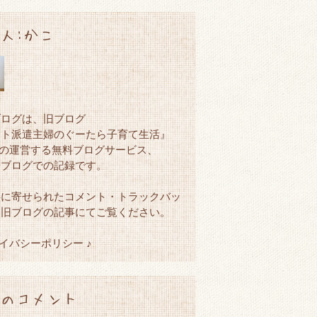
人:かこ
ブログは、旧ブログ
ート派遣主婦のぐーたら子育て生活』
netの運営する無料ブログサービス、
ンブログでの記録です。
事に寄せられたコメント・トラックバッ
、旧ブログの記事にてご覧ください。
ライバシーポリシー ♪
のコメント