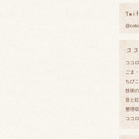
Twit
@cot
ココ
ココロ
ごま
ちび
技術
音と
整理
ココ