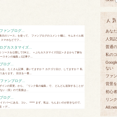
人気
ァンブログ...
あな
表示のソース」を使って、 ファンブログのコメント欄に、サムネイル画
人気
スマホなどでフ...
普通
グカスタマイズ...
 ソースを公開してOKと、 ＋ぷちカスタマイズ日記＋さまから了解を
私の
スキンの編集→1記事テ...
Goog
ログ...
ない
ちは。 たくさん記事、書いてますか？ カテゴリ分け、してますか？ 私
あります。 目次を一番...
ファ
ァンブログ...
背景
ザインの変更」から、「リンク集の編集」で、 どんどん追加することが
い（笑）ので直接は...
初心
ログ...
リン
ドバーにある、コレ。 ***** まず、私は、ちんまいのが好きなので、
A8.
＞デ...