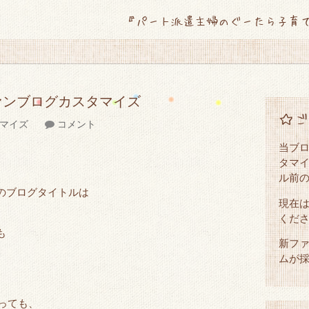
『パート派遣主婦のぐーたら子育
ァンブログカスタマイズ
☆ご
マイズ
コメント
当ブ
タマイ
ル前
のブログタイトルは
現在
くだ
も
新ファ
ムが
かっても、