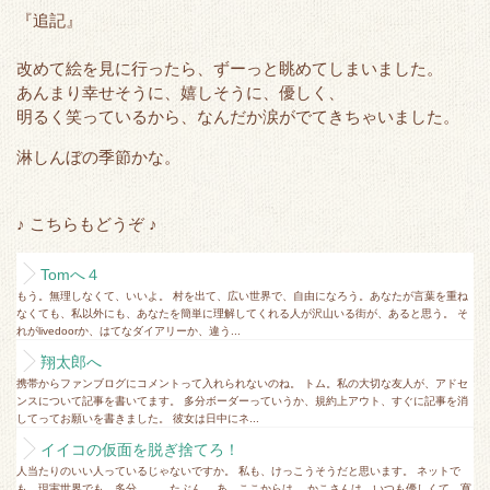
『追記』
改めて絵を見に行ったら、ずーっと眺めてしまいました。
あんまり幸せそうに、嬉しそうに、優しく、
明るく笑っているから、なんだか涙がでてきちゃいました。
淋しんぼの季節かな。
♪ こちらもどうぞ ♪
Tomへ４
もう。無理しなくて、いいよ。 村を出て、広い世界で、自由になろう。あなたが言葉を重ね
なくても、私以外にも、あなたを簡単に理解してくれる人が沢山いる街が、あると思う。 そ
れがlivedoorか、はてなダイアリーか、違う...
翔太郎へ
携帯からファンブログにコメントって入れられないのね。 トム。私の大切な友人が、アドセ
ンスについて記事を書いてます。 多分ボーダーっていうか、規約上アウト、すぐに記事を消
してってお願いを書きました。 彼女は日中にネ...
イイコの仮面を脱ぎ捨てろ！
人当たりのいい人っているじゃないですか。 私も、けっこうそうだと思います。 ネットで
も、現実世界でも。多分。。。たぶん。 あ。ここからは。 かこさんは、いつも優しくて、寛