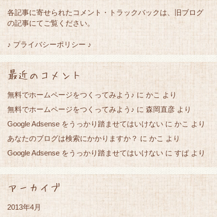
各記事に寄せられたコメント・トラックバックは、旧ブログ
の記事にてご覧ください。
♪ プライバシーポリシー ♪
最近のコメント
無料でホームページをつくってみよう♪
に
かこ
より
無料でホームページをつくってみよう♪
に
森岡直彦
より
Google Adsense をうっかり踏ませてはいけない
かこ
に
より
あなたのブログは検索にかかりますか？
かこ
に
より
Google Adsense をうっかり踏ませてはいけない
すぱ
に
より
アーカイブ
2013年4月