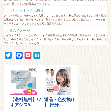
大で、 正しくて、包み込むような人って...
ブリジットさんへ続き
ブログの移転は、将来のことを見越して、でもあります。 私は彼が、初心者さんは非常識だ
と腹をたてるたび、知らないことは、怒らずに、分かるように教えてあげなよ、ずーっと言
って来ました。 ブリジットさんと同じ意見ですよね？ ...
私のイメージ
ナイショですが、こんなんです。 by 八百屋勘太のおもしろ体験談（勘太さん） 大きく見せ
たり、小さく見せたりしなくていい 情けなくても、力が足りなくても大丈夫。 私は私のまま
でやっていけばいい。 そんな自...
T
F
P
H
w
a
o
a
i
c
c
t
t
e
k
e
t
b
e
n
e
o
t
a
r
o
k