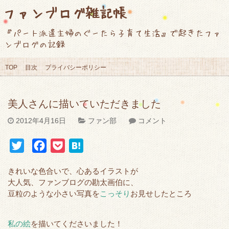
ファンブログ雑記帳
『パート派遣主婦のぐーたら子育て生活』で起きたファ
ンブログの記録
TOP
目次
プライバシーポリシー
美人さんに描いていただきました
2012年4月16日
ファン部
コメント
T
F
P
H
w
a
o
a
きれいな色合いで、心あるイラストが
i
c
c
t
大人気、ファンブログの勘太画伯に、
t
e
k
e
豆粒のような小さい写真を
こっそり
お見せしたところ
t
b
e
n
e
o
t
a
私の絵
を描いてくださいました！