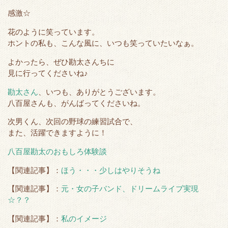
r
o
感激☆
k
花のように笑っています。
ホントの私も、こんな風に、いつも笑っていたいなぁ。
よかったら、ぜひ勘太さんちに
見に行ってくださいね♪
勘太さん
、いつも、ありがとうございます。
八百屋さんも、がんばってくださいね。
次男くん、次回の野球の練習試合で、
また、活躍できますように！
八百屋勘太のおもしろ体験談
【関連記事】：
ほう・・・少しはやりそうね
【関連記事】：
元・女の子バンド、ドリームライブ実現
☆？？
【関連記事】：
私のイメージ