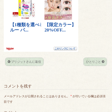
t
e
k
e
t
b
e
n
e
o
t
a
r
o
k
ブリジットさんに返信
ひとりごと
コメントを残す
メールアドレスが公開されることはありません。
*
が付いている欄は必須項
目です