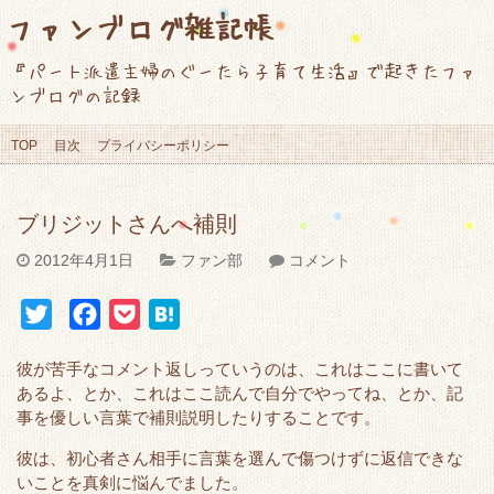
ファンブログ雑記帳
『パート派遣主婦のぐーたら子育て生活』で起きたファ
ンブログの記録
TOP
目次
プライバシーポリシー
ブリジットさんへ補則
2012年4月1日
ファン部
コメント
T
F
P
H
w
a
o
a
彼が苦手なコメント返しっていうのは、これはここに書いて
i
c
c
t
あるよ、とか、これはここ読んで自分でやってね、とか、記
t
e
k
e
事を優しい言葉で補則説明したりすることです。
t
b
e
n
彼は、初心者さん相手に言葉を選んで傷つけずに返信できな
e
o
t
a
いことを真剣に悩んでました。