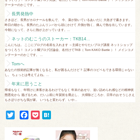
テーターのかこです。 ...
長男発熱中
さきほど、長男がカロナールを飲んで、 今、薬が効いているあいだに 大急ぎで書きます。
昨日の朝から、長男のたぶんリンパから頭にかけて 片側が熱く、痛んで熱を出しています。
今朝になって、さらに熱が上がっています。...
ネットのむこうのストーカー：TKB14...
こんにちは。 ここにブログの名前を入れます ～主婦とやりたいブログ講座 ネットショップ
をつくろう！ コメント欄ブログ討論会、名付けてTKB（ Tom KAKO Battle ）！ メインコメ
ンテーターのかこです。 ...
Tomへ
あなたの技術的記事が無くなると、私が困るんだけど？ 記事のコピペもできる環境じゃない
し。 ちょっとは考えてよね。...
年末に思うこと
帰省もなく、年明けに来客があるわけでもなく 年末のあせり、追い詰められ感などの精神状
態悪化から 逃げるため、だいぶ前に年賀状を廃止し、 大掃除どころか、日常のおそうじさえ
もさぼりがちな我が家。 いつもと変わらず、いや...
T
F
P
H
w
a
o
a
i
c
c
t