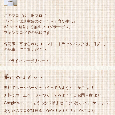
このブログは、旧ブログ
『パート派遣主婦のぐーたら子育て生活』
A8.netの運営する無料ブログサービス、
ファンブログでの記録です。
各記事に寄せられたコメント・トラックバックは、旧ブログ
の記事にてご覧ください。
♪ プライバシーポリシー ♪
最近のコメント
無料でホームページをつくってみよう♪
に
かこ
より
無料でホームページをつくってみよう♪
に
森岡直彦
より
Google Adsense をうっかり踏ませてはいけない
かこ
に
より
あなたのブログは検索にかかりますか？
かこ
に
より