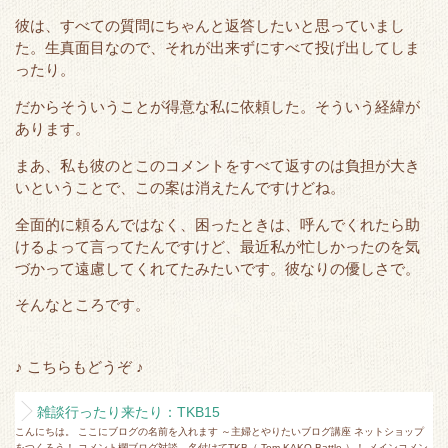
r
o
彼は、すべての質問にちゃんと返答したいと思っていまし
k
た。生真面目なので、それが出来ずにすべて投げ出してしま
ったり。
だからそういうことが得意な私に依頼した。そういう経緯が
あります。
まあ、私も彼のとこのコメントをすべて返すのは負担が大き
いということで、この案は消えたんですけどね。
全面的に頼るんではなく、困ったときは、呼んでくれたら助
けるよって言ってたんですけど、最近私が忙しかったのを気
づかって遠慮してくれてたみたいです。彼なりの優しさで。
そんなところです。
♪ こちらもどうぞ ♪
雑談行ったり来たり：TKB15
こんにちは。 ここにブログの名前を入れます ～主婦とやりたいブログ講座 ネットショップ
をつくろう！ コメント欄ブログ対談、名付けてTKB（ Tom KAKO Battle ）！ メインコメン