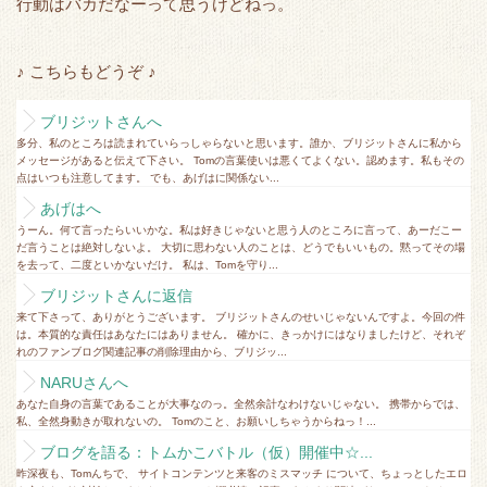
r
o
行動はバカだなーって思うけどねっ。
k
♪ こちらもどうぞ ♪
ブリジットさんへ
多分、私のところは読まれていらっしゃらないと思います。誰か、ブリジットさんに私から
メッセージがあると伝えて下さい。 Tomの言葉使いは悪くてよくない。認めます。私もその
点はいつも注意してます。 でも、あげはに関係ない...
あげはへ
うーん。何て言ったらいいかな。私は好きじゃないと思う人のところに言って、あーだこー
だ言うことは絶対しないよ。 大切に思わない人のことは、どうでもいいもの。黙ってその場
を去って、二度といかないだけ。 私は、Tomを守り...
ブリジットさんに返信
来て下さって、ありがとうございます。 ブリジットさんのせいじゃないんですよ。今回の件
は。本質的な責任はあなたにはありません。 確かに、きっかけにはなりましたけど、それぞ
れのファンブログ関連記事の削除理由から、ブリジッ...
NARUさんへ
あなた自身の言葉であることが大事なのっ。全然余計なわけないじゃない。 携帯からでは、
私、全然身動きが取れないの。 Tomのこと、お願いしちゃうからねっ！...
ブログを語る：トムかこバトル（仮）開催中☆...
昨深夜も、Tomんちで、 サイトコンテンツと来客のミスマッチ について、ちょっとしたエロ