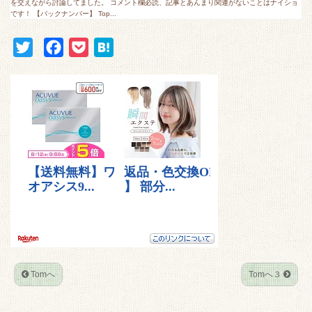
を交えながら討論してました。 コメント欄必読、記事とあんまり関連がないことはナイショ
です！ 【バックナンバー】 Top...
T
F
P
H
w
a
o
a
i
c
c
t
t
e
k
e
t
b
e
n
e
o
t
a
r
o
k
Tomへ
Tomへ３