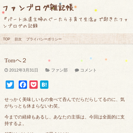
ファンブログ雑記帳
『パート派遣主婦のぐーたら子育て生活』で起きたファ
ンブログの記録
TOP
目次
プライバシーポリシー
Tomへ２
2012年3月31日
ファン部
コメント
T
F
P
H
w
a
o
a
せっかく美味しいもの食べて呑んでだらだらしてるのに、気
i
c
c
t
がちっとも休まらないわ笑。
t
e
k
e
今までの経緯もあるし、あなたの主張は、今回は全面的に支
t
b
e
n
持するよ。
e
o
t
a